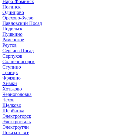
Наро-Фоминск
Ногинск
Одинцово
Орехово-Зуево
Павловский Посад
Подольск
Пушкино
Раменское
Реутов
Сергиев Посад
Серпухов
Солнечногорск
Ступино
Троицк
Фрязино
Химки
Хотьково
Черноголовка
Чехов
Щелково
Щербинка
Электрогорск
Электросталь
Электроугли
Показать все