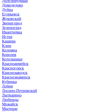
Долгопрудный
Домодедово
Дубна
Егорьевск
Жуковский
Звенигород
Зеленоград
Ивантеевка
Истра
Кашира
Клин
Коломна
Королев
Котельники
Красноармейск
Красногорск
Краснозаводск
Краснознаменск
Кубинка
Лобня
Лосино-Петровский
Лыткарино
Люберцы
Можайск
Мытищи